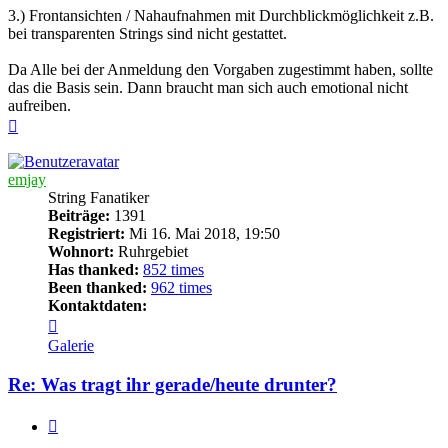
3.) Frontansichten / Nahaufnahmen mit Durchblickmöglichkeit z.B.
bei transparenten Strings sind nicht gestattet.
Da Alle bei der Anmeldung den Vorgaben zugestimmt haben, sollte
das die Basis sein. Dann braucht man sich auch emotional nicht
aufreiben.
Nach
oben
emjay
String Fanatiker
Beiträge:
1391
Registriert:
Mi 16. Mai 2018, 19:50
Wohnort:
Ruhrgebiet
Has thanked:
852 times
Been thanked:
962 times
Kontaktdaten:
Kontaktdaten
von
Galerie
emjay
Re: Was tragt ihr gerade/heute drunter?
Zitieren