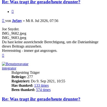
Re: Was tragt ihr gerade/heute drunter?
Zitieren
Beitrag
von
JoSny
»
Mi 8. Jul 2026, 07:56
Joe Snyder.
IMG_9682.jpeg
IMG_9683.jpeg
Du hast keine ausreichende Berechtigung, um die Dateianhänge
dieses Beitrags anzusehen.
Herrenstring - immer gut angezogen.
Nach
oben
integrator
Bulgestring Träger
Beiträge:
277
Registriert:
Do 9. Sep 2021, 10:55
Has thanked:
133 times
Been thanked:
574 times
Re: Was tragt ihr gerade/heute drunter?