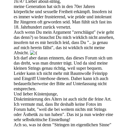
16:47
Lieber about-string,
meine Generation hat sich in den 70er Jahren
körperliche und sexuelle Freiheit erkämpft. Insofern ist
es immer wieder frustrierend, wie prüde und intolerant
Ihr Jüngeren oft geworden seid. Man fühlt sich fast ins
18. Jahrhundert zurück versetzt.
Auch wenn Du mein Argument "zerschlägst" (wie geht
das denn?) so brauchst Du mich wirklich nicht ansehen,
insofern tut es mir herzlich leid, dass Du ".. ja genau
auf mich herein fällst", das ist wirklich nicht meine
Absicht.
Ich darf aber daran erinnern, das dieses Forum sich um
das dreht, was man drunter trägt. Und da sind meine
kleinen Strings genau richtig, weil super bequem.
Leider kann ich nicht mehr mit Baumwolle Feinripp
und Eingriff Unterhose dienen. Daher kann ich auch
bedauerlicherweise der Bitte auf Unterlassung nicht
entsprechen.
Und lieber Küstenjunge,
Diskriminierung des Alters ist auch nicht die feine Art.
Ich vermute mal, dass Ihr deshalb keine Fotos im
Forum habt, "weil die bei weitem nichts mit Strings
oder Ästhetik zu tun haben". Das ist ja nun wieder eine
sehr selbstkritische Einstellung!
Ach so, was ist denn "Stringen im eigentlichen Sinne"