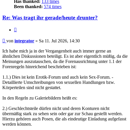
Has thanked:
133 times
Been thanked:
574 times
Re: Was tragt ihr gerade/heute drunter?
Zitieren
Beitrag
von
integrator
»
Sa 11. Jul 2026, 14:30
Ich habe mich ja in der Vergangenheit auch immer gerne an
ähnlichen Diskussionen beteiligt. Es ist aber eigentlich müßig, da die
Meinungen auszutauschen, da die Forenausrichtung unter 1.1 der
Forenregeln hinreichend beschrieben ist:
1.1.) Dies ist kein Erotik-Forum und auch kein Sex-Forum. -
Detaillierte Umschreibungen von sexuellen Handlungen bzw.
Körperteilen sind nicht gestattet.
In den Regeln zu Galeriebildern heißt es:
2.) Geschlechtsteile dürfen nicht und deren Konturen nicht
übermäßig stark zu sehen sein oder gar zur Schau gestellt werden.
Hierzu gehören auch Posen, die als eindeutige Einladung aufgefasst
werden können.