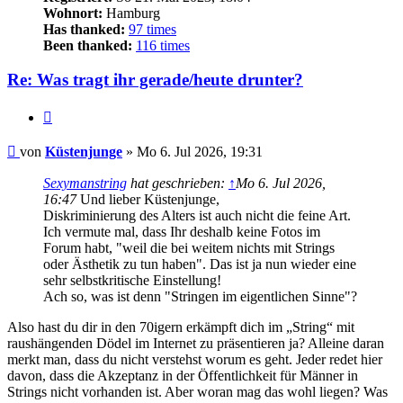
Wohnort:
Hamburg
Has thanked:
97 times
Been thanked:
116 times
Re: Was tragt ihr gerade/heute drunter?
Zitieren
Beitrag
von
Küstenjunge
»
Mo 6. Jul 2026, 19:31
Sexymanstring
hat geschrieben:
↑
Mo 6. Jul 2026,
16:47
Und lieber Küstenjunge,
Diskriminierung des Alters ist auch nicht die feine Art.
Ich vermute mal, dass Ihr deshalb keine Fotos im
Forum habt, "weil die bei weitem nichts mit Strings
oder Ästhetik zu tun haben". Das ist ja nun wieder eine
sehr selbstkritische Einstellung!
Ach so, was ist denn "Stringen im eigentlichen Sinne"?
Also hast du dir in den 70igern erkämpft dich im „String“ mit
raushängenden Dödel im Internet zu präsentieren ja? Alleine daran
merkt man, dass du nicht verstehst worum es geht. Jeder redet hier
davon, dass die Akzeptanz in der Öffentlichkeit für Männer in
Strings nicht vorhanden ist. Aber woran mag das wohl liegen? Was