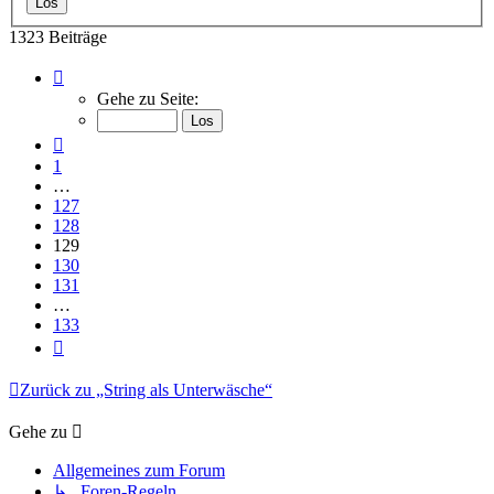
1323 Beiträge
Seite
129
Gehe zu Seite:
von
133
Vorherige
1
…
127
128
129
130
131
…
133
Nächste
Zurück zu „String als Unterwäsche“
Gehe zu
Allgemeines zum Forum
↳ Foren-Regeln