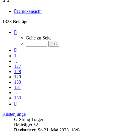
Druckansicht
1323 Beiträge
Seite
129
Gehe zu Seite:
von
133
Vorherige
1
…
127
128
129
130
131
…
133
Nächste
Küstenjunge
G-String Träger
Beiträge:
52
Registriert:
So 21. Mai 2023, 18:04