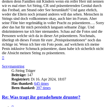
denken denn Familien mit Kindern wenn ein reifer Herr mit nennen
wir es mal einer Art String, CR und präsentierenden Genital durch
das Freibad, am Strand oder See herumläuft? Und ganz ehrlich,
weder die Eltern noch jemand anderes will das sehen. Menschen in
Strings sind doch vollkommen okay, auch hier im Forum. Aber
seine Flöte hier regelmäßig in voller Pracht zu präsentieren…. Sorry
aber das hat für mich persönlich langsam seltsame Züge. Und
diskriminieren tue ich hier niemanden. Schau auf die Fotos und die
Personen welche sich da in dieser Art präsentieren. Nochmals,
überlegt ob dieses Forum für eure „Penispräsentationen“ noch das
richtige ist. Wenn ich hier ein Foto poste, auf welchem ich meine
Penis inklusive Schmuck präsentiere, dann habe ich sicherlich nicht
die Absicht meinen String zu präsentieren.
Nach
oben
Sexymanstring
G-String Träger
Beiträge:
147
Registriert:
Di 16. Apr 2024, 18:07
Has thanked:
645 times
Been thanked:
397 times
Re: Was tragt ihr gerade/heute drunter?
Zitieren