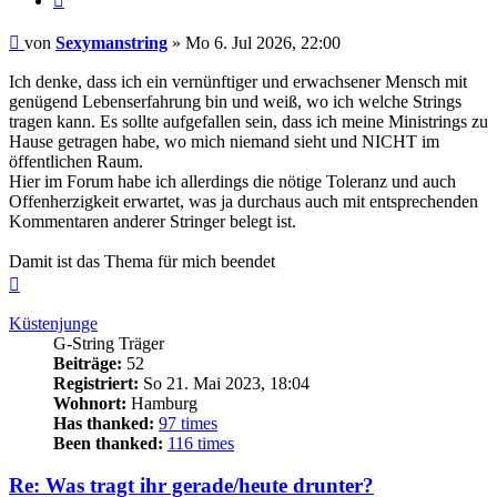
Beitrag
von
Sexymanstring
»
Mo 6. Jul 2026, 22:00
Ich denke, dass ich ein vernünftiger und erwachsener Mensch mit
genügend Lebenserfahrung bin und weiß, wo ich welche Strings
tragen kann. Es sollte aufgefallen sein, dass ich meine Ministrings zu
Hause getragen habe, wo mich niemand sieht und NICHT im
öffentlichen Raum.
Hier im Forum habe ich allerdings die nötige Toleranz und auch
Offenherzigkeit erwartet, was ja durchaus auch mit entsprechenden
Kommentaren anderer Stringer belegt ist.
Damit ist das Thema für mich beendet
Nach
oben
Küstenjunge
G-String Träger
Beiträge:
52
Registriert:
So 21. Mai 2023, 18:04
Wohnort:
Hamburg
Has thanked:
97 times
Been thanked:
116 times
Re: Was tragt ihr gerade/heute drunter?