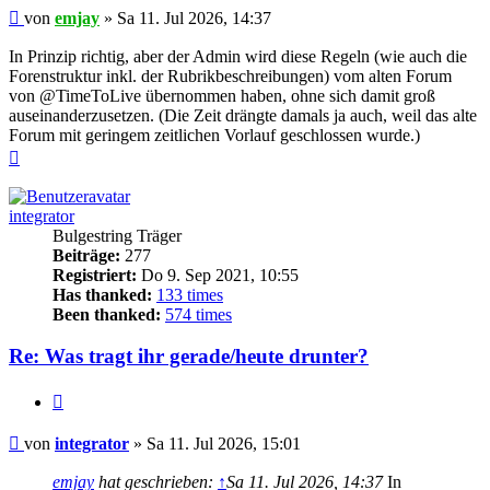
Beitrag
von
emjay
»
Sa 11. Jul 2026, 14:37
In Prinzip richtig, aber der Admin wird diese Regeln (wie auch die
Forenstruktur inkl. der Rubrikbeschreibungen) vom alten Forum
von @TimeToLive übernommen haben, ohne sich damit groß
auseinanderzusetzen. (Die Zeit drängte damals ja auch, weil das alte
Forum mit geringem zeitlichen Vorlauf geschlossen wurde.)
Nach
oben
integrator
Bulgestring Träger
Beiträge:
277
Registriert:
Do 9. Sep 2021, 10:55
Has thanked:
133 times
Been thanked:
574 times
Re: Was tragt ihr gerade/heute drunter?
Zitieren
Beitrag
von
integrator
»
Sa 11. Jul 2026, 15:01
emjay
hat geschrieben:
↑
Sa 11. Jul 2026, 14:37
In