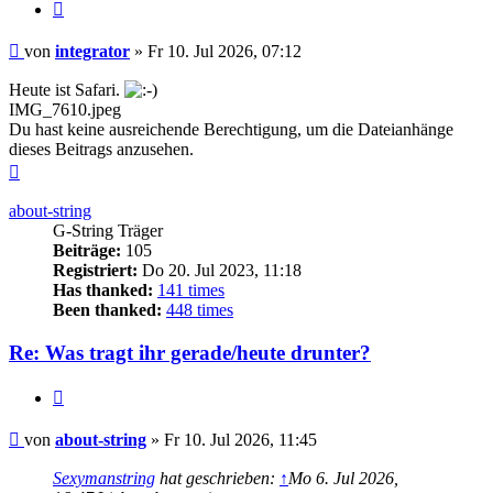
Zitieren
Beitrag
von
integrator
»
Fr 10. Jul 2026, 07:12
Heute ist Safari.
IMG_7610.jpeg
Du hast keine ausreichende Berechtigung, um die Dateianhänge
dieses Beitrags anzusehen.
Nach
oben
about-string
G-String Träger
Beiträge:
105
Registriert:
Do 20. Jul 2023, 11:18
Has thanked:
141 times
Been thanked:
448 times
Re: Was tragt ihr gerade/heute drunter?
Zitieren
Beitrag
von
about-string
»
Fr 10. Jul 2026, 11:45
Sexymanstring
hat geschrieben:
↑
Mo 6. Jul 2026,