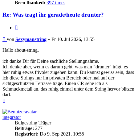
Been thanked:
397 times
Re: Was tragt ihr gerade/heute drunter?
Zitieren
Beitrag
von
Sexymanstring
»
Fr 10. Jul 2026, 13:55
Hallo about-string,
ich danke Dir für Deine sachliche Stellungnahme.
Ich denke aber, wenn es darum geht, was man "drunter" trägt, es
hier ruhig etwas frivoler zugehen kann. Du kannst gewiss sein, dass
ich diese Strings nur im privaten Bereich oder mal auf der
sichtgeschützten Terrasse trage. Einen CR sehe ich als
Schmuckmetall an, das ruhig einmal unter dem String hervor blitzen
darf.
Nach
oben
integrator
Bulgestring Träger
Beiträge:
277
Registriert:
Do 9. Sep 2021, 10:55