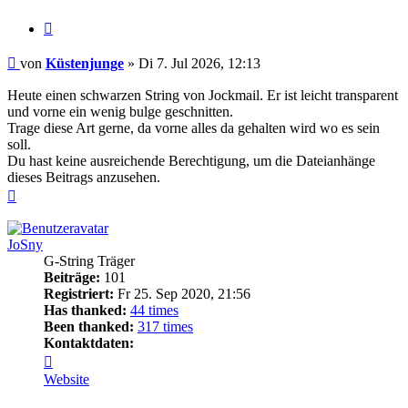
Zitieren
Beitrag
von
Küstenjunge
»
Di 7. Jul 2026, 12:13
Heute einen schwarzen String von Jockmail. Er ist leicht transparent
und vorne ein wenig bulge geschnitten.
Trage diese Art gerne, da vorne alles da gehalten wird wo es sein
soll.
Du hast keine ausreichende Berechtigung, um die Dateianhänge
dieses Beitrags anzusehen.
Nach
oben
JoSny
G-String Träger
Beiträge:
101
Registriert:
Fr 25. Sep 2020, 21:56
Has thanked:
44 times
Been thanked:
317 times
Kontaktdaten:
Kontaktdaten
von
Website
JoSny