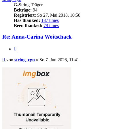
G-String Träger
Beiträge:
94
Registriert:
So 27. Mai 2018, 10:50
Has thanked:
187 times
Been thanked:
79 times
Re: Anna-Carina Woitschack
Zitieren
Beitrag
von
string_cgn
»
So 7. Jun 2026, 11:41