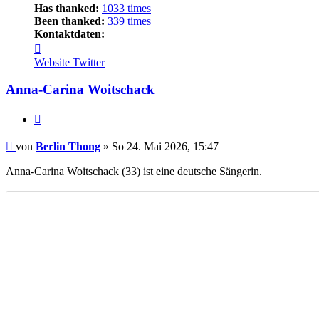
Has thanked:
1033 times
Been thanked:
339 times
Kontaktdaten:
Kontaktdaten
von
Website
Twitter
Berlin
Thong
Anna-Carina Woitschack
Zitieren
Beitrag
von
Berlin Thong
»
So 24. Mai 2026, 15:47
Anna-Carina Woitschack (33) ist eine deutsche Sängerin.