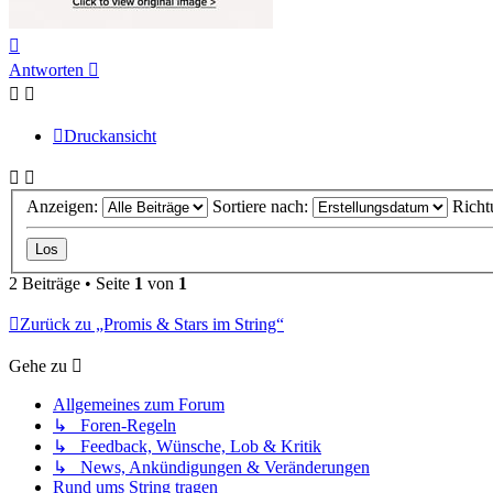
Nach
oben
Antworten
Druckansicht
Anzeigen:
Sortiere nach:
Richt
2 Beiträge • Seite
1
von
1
Zurück zu „Promis & Stars im String“
Gehe zu
Allgemeines zum Forum
↳ Foren-Regeln
↳ Feedback, Wünsche, Lob & Kritik
↳ News, Ankündigungen & Veränderungen
Rund ums String tragen