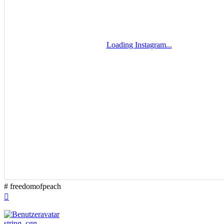
# freedomofpeach
Nach
oben
string_cgn