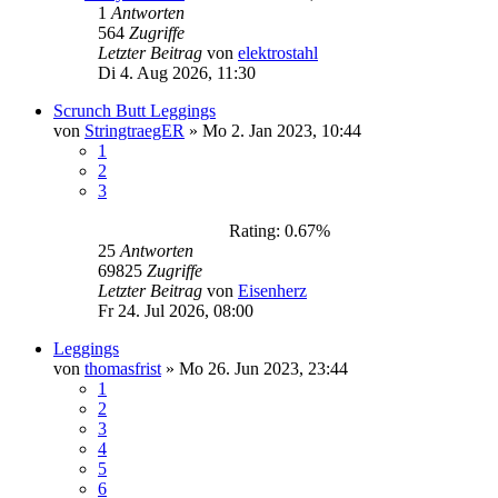
1
Antworten
564
Zugriffe
Letzter Beitrag
von
elektrostahl
Di 4. Aug 2026, 11:30
Scrunch Butt Leggings
von
StringtraegER
»
Mo 2. Jan 2023, 10:44
1
2
3
Rating: 0.67%
25
Antworten
69825
Zugriffe
Letzter Beitrag
von
Eisenherz
Fr 24. Jul 2026, 08:00
Leggings
von
thomasfrist
»
Mo 26. Jun 2023, 23:44
1
2
3
4
5
6