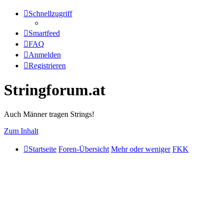
Schnellzugriff
Smartfeed
FAQ
Anmelden
Registrieren
Stringforum.at
Auch Männer tragen Strings!
Zum Inhalt
Startseite
Foren-Übersicht
Mehr oder weniger
FKK