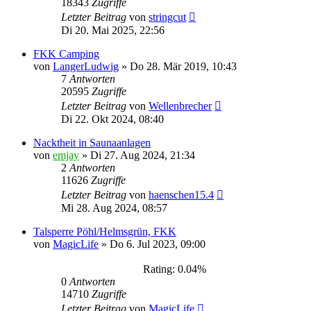
18343
Zugriffe
Letzter Beitrag
von
stringcut
Di 20. Mai 2025, 22:56
FKK Camping
von
LangerLudwig
»
Do 28. Mär 2019, 10:43
7
Antworten
20595
Zugriffe
Letzter Beitrag
von
Wellenbrecher
Di 22. Okt 2024, 08:40
Nacktheit in Saunaanlagen
von
emjay
»
Di 27. Aug 2024, 21:34
2
Antworten
11626
Zugriffe
Letzter Beitrag
von
haenschen15.4
Mi 28. Aug 2024, 08:57
Talsperre Pöhl/Helmsgrün, FKK
von
MagicLife
»
Do 6. Jul 2023, 09:00
Rating: 0.04%
0
Antworten
14710
Zugriffe
Letzter Beitrag
von
MagicLife