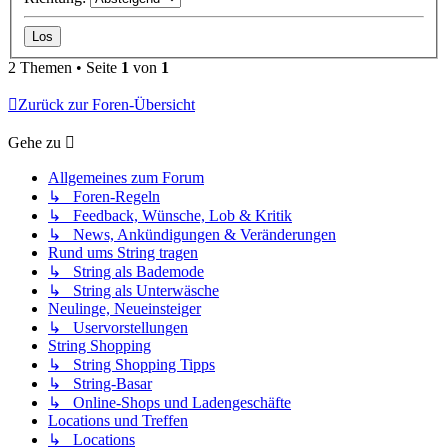
2 Themen • Seite
1
von
1
Zurück zur Foren-Übersicht
Gehe zu
Allgemeines zum Forum
↳ Foren-Regeln
↳ Feedback, Wünsche, Lob & Kritik
↳ News, Ankündigungen & Veränderungen
Rund ums String tragen
↳ String als Bademode
↳ String als Unterwäsche
Neulinge, Neueinsteiger
↳ Uservorstellungen
String Shopping
↳ String Shopping Tipps
↳ String-Basar
↳ Online-Shops und Ladengeschäfte
Locations und Treffen
↳ Locations