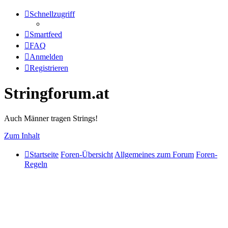
Schnellzugriff
Smartfeed
FAQ
Anmelden
Registrieren
Stringforum.at
Auch Männer tragen Strings!
Zum Inhalt
Startseite
Foren-Übersicht
Allgemeines zum Forum
Foren-
Regeln