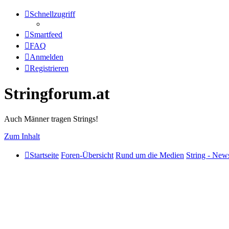
Schnellzugriff
Smartfeed
FAQ
Anmelden
Registrieren
Stringforum.at
Auch Männer tragen Strings!
Zum Inhalt
Startseite
Foren-Übersicht
Rund um die Medien
String - New