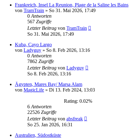
Frankreich, Insel La Reunion, Plage de la Saline les Bains
von
TramTrain
»
So 31. Mai 2026, 17:49
0
Antworten
567
Zugriffe
Letzter Beitrag
von
TramTrain
So 31. Mai 2026, 17:49
Kuba, Cayo Largo
von
Ladyguy
»
So 8. Feb 2026, 13:16
0
Antworten
7862
Zugriffe
Letzter Beitrag
von
Ladyguy
So 8. Feb 2026, 13:16
Ägypten, Mares Bay/ Marsa Alam
von
MagicLife
»
Di 13. Feb 2024, 13:03
Rating: 0.02%
6
Antworten
22526
Zugriffe
Letzter Beitrag
von
absfreak
So 25. Jan 2026, 16:31
Australien, Südostküste