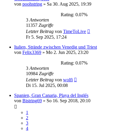
von
poohstring
»
Sa 30. Aug 2025, 19:39
Rating: 0.07%
3
Antworten
11357
Zugriffe
Letzter Beitrag
von
TimeToLive
Fr 5. Sep 2025, 17:24
Italien, Strände zwischen Venedig und Triest
von
Felix3369
»
Mo 2. Jun 2025, 23:20
Rating: 0.07%
3
Antworten
10984
Zugriffe
Letzter Beitrag
von
wolfi
Di 15. Jul 2025, 00:08
Spanien, Gran Canaria, Playa del Inglés
von
Bistring69
»
So 16. Sep 2018, 20:10
1
2
3
4