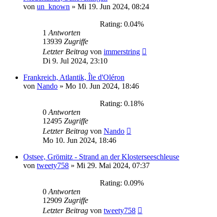
von
un_known
»
Mi 19. Jun 2024, 08:24
Rating: 0.04%
1
Antworten
13939
Zugriffe
Letzter Beitrag
von
immerstring
Di 9. Jul 2024, 23:10
Frankreich, Atlantik, Île d'Oléron
von
Nando
»
Mo 10. Jun 2024, 18:46
Rating: 0.18%
0
Antworten
12495
Zugriffe
Letzter Beitrag
von
Nando
Mo 10. Jun 2024, 18:46
Ostsee, Grömitz - Strand an der Klosterseeschleuse
von
tweety758
»
Mi 29. Mai 2024, 07:37
Rating: 0.09%
0
Antworten
12909
Zugriffe
Letzter Beitrag
von
tweety758