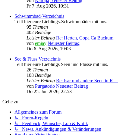
von
Naropa
Neuester Beitrag
Fr 7. Aug 2026, 10:31
Schwimmbad-Verzeichnis
Teilt hier eure Lieblings-Schwimmbäder mit uns.
95
Themen
402
Beiträge
Letzter Beitrag
Re: Herten, Copa Ca Backum
von
emjay
Neuester Beitrag
Do 6. Aug 2026, 19:03
See & Fluss Verzeichnis
Teilt hier eure Lieblings Seen und Flüsse mit uns.
26
Themen
108
Beiträge
Letzter Beitrag
Re: Isar und andere Seen in R…
von
Purgatorio
Neuester Beitrag
Do 25. Jun 2026, 22:53
Gehe zu
Allgemeines zum Forum
↳ Foren-Regeln
↳ Feedback, Wünsche, Lob & Kritik
↳ News, Ankündigungen & Veränderungen
Rund ums String tragen