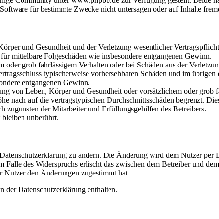
hige Community unter www.phpbb.de zur Verfügung gestellt. Beide hab
oftware für bestimmte Zwecke nicht untersagen oder auf Inhalte frem
rper und Gesundheit und der Verletzung wesentlicher Vertragspflichten
ch für mittelbare Folgeschäden wie insbesondere entgangenen Gewinn.
em oder grob fahrlässigem Verhalten oder bei Schäden aus der Verletz
i Vertragsschluss typischerweise vorhersehbaren Schäden und im übrigen
besondere entgangenen Gewinn.
ng von Leben, Körper und Gesundheit oder vorsätzlichem oder grob fah
e nach auf die vertragstypischen Durchschnittsschäden begrenzt. Dies
h zugunsten der Mitarbeiter und Erfüllungsgehilfen des Betreibers.
bleiben unberührt.
e Datenschutzerklärung zu ändern. Die Änderung wird dem Nutzer per E-
m Falle des Widerspruchs erlischt das zwischen dem Betreiber und dem 
er Nutzer den Änderungen zugestimmt hat.
n der Datenschutzerklärung enthalten.