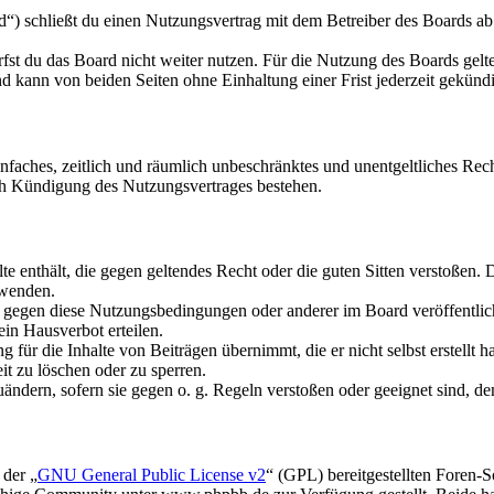
“) schließt du einen Nutzungsvertrag mit dem Betreiber des Boards ab
fst du das Board nicht weiter nutzen. Für die Nutzung des Boards gelten
 kann von beiden Seiten ohne Einhaltung einer Frist jederzeit gekünd
 einfaches, zeitlich und räumlich unbeschränktes und unentgeltliches R
ch Kündigung des Nutzungsvertrages bestehen.
alte enthält, die gegen geltendes Recht oder die guten Sitten verstoßen. 
rwenden.
n gegen diese Nutzungsbedingungen oder anderer im Board veröffentli
in Hausverbot erteilen.
für die Inhalte von Beiträgen übernimmt, die er nicht selbst erstellt 
it zu löschen oder zu sperren.
uändern, sofern sie gegen o. g. Regeln verstoßen oder geeignet sind, 
 der „
GNU General Public License v2
“ (GPL) bereitgestellten Foren