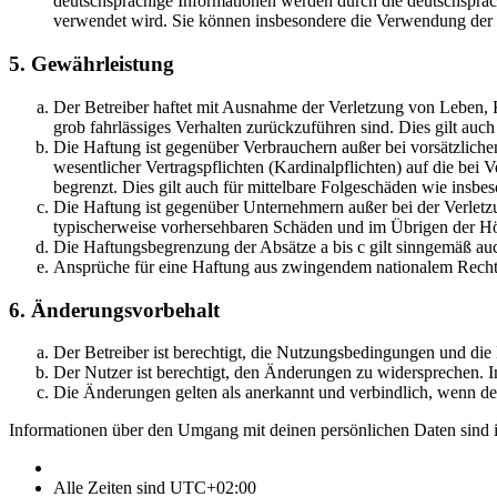
deutschsprachige Informationen werden durch die deutschsprac
verwendet wird. Sie können insbesondere die Verwendung der S
5. Gewährleistung
Der Betreiber haftet mit Ausnahme der Verletzung von Leben, Kö
grob fahrlässiges Verhalten zurückzuführen sind. Dies gilt au
Die Haftung ist gegenüber Verbrauchern außer bei vorsätzlich
wesentlicher Vertragspflichten (Kardinalpflichten) auf die be
begrenzt. Dies gilt auch für mittelbare Folgeschäden wie ins
Die Haftung ist gegenüber Unternehmern außer bei der Verletzu
typischerweise vorhersehbaren Schäden und im Übrigen der Höh
Die Haftungsbegrenzung der Absätze a bis c gilt sinngemäß auc
Ansprüche für eine Haftung aus zwingendem nationalem Recht 
6. Änderungsvorbehalt
Der Betreiber ist berechtigt, die Nutzungsbedingungen und di
Der Nutzer ist berechtigt, den Änderungen zu widersprechen. I
Die Änderungen gelten als anerkannt und verbindlich, wenn d
Informationen über den Umgang mit deinen persönlichen Daten sind i
Alle Zeiten sind
UTC+02:00