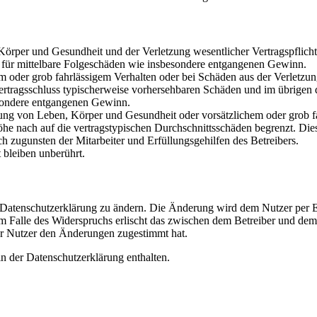
rper und Gesundheit und der Verletzung wesentlicher Vertragspflichten
ch für mittelbare Folgeschäden wie insbesondere entgangenen Gewinn.
em oder grob fahrlässigem Verhalten oder bei Schäden aus der Verletz
i Vertragsschluss typischerweise vorhersehbaren Schäden und im übrigen
besondere entgangenen Gewinn.
ng von Leben, Körper und Gesundheit oder vorsätzlichem oder grob fah
e nach auf die vertragstypischen Durchschnittsschäden begrenzt. Dies
h zugunsten der Mitarbeiter und Erfüllungsgehilfen des Betreibers.
bleiben unberührt.
e Datenschutzerklärung zu ändern. Die Änderung wird dem Nutzer per E-
m Falle des Widerspruchs erlischt das zwischen dem Betreiber und dem 
er Nutzer den Änderungen zugestimmt hat.
n der Datenschutzerklärung enthalten.