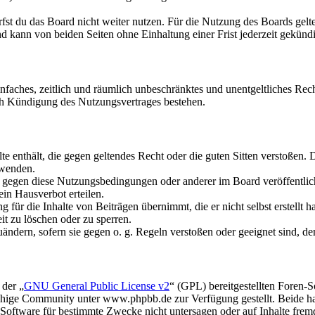
fst du das Board nicht weiter nutzen. Für die Nutzung des Boards gelten
 kann von beiden Seiten ohne Einhaltung einer Frist jederzeit gekünd
 einfaches, zeitlich und räumlich unbeschränktes und unentgeltliches R
ch Kündigung des Nutzungsvertrages bestehen.
alte enthält, die gegen geltendes Recht oder die guten Sitten verstoßen. 
rwenden.
n gegen diese Nutzungsbedingungen oder anderer im Board veröffentli
in Hausverbot erteilen.
für die Inhalte von Beiträgen übernimmt, die er nicht selbst erstellt 
it zu löschen oder zu sperren.
uändern, sofern sie gegen o. g. Regeln verstoßen oder geeignet sind, 
 der „
GNU General Public License v2
“ (GPL) bereitgestellten Foren
hige Community unter www.phpbb.de zur Verfügung gestellt. Beide hab
oftware für bestimmte Zwecke nicht untersagen oder auf Inhalte frem