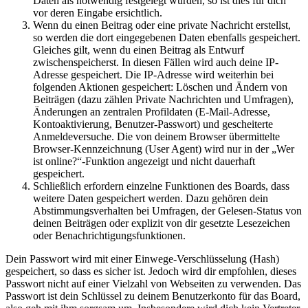
Daten als notwendig festgelegt wurden, so ist dies für dich
vor deren Eingabe ersichtlich.
Wenn du einen Beitrag oder eine private Nachricht erstellst,
so werden die dort eingegebenen Daten ebenfalls gespeichert.
Gleiches gilt, wenn du einen Beitrag als Entwurf
zwischenspeicherst. In diesen Fällen wird auch deine IP-
Adresse gespeichert. Die IP-Adresse wird weiterhin bei
folgenden Aktionen gespeichert: Löschen und Ändern von
Beiträgen (dazu zählen Private Nachrichten und Umfragen),
Änderungen an zentralen Profildaten (E-Mail-Adresse,
Kontoaktivierung, Benutzer-Passwort) und gescheiterte
Anmeldeversuche. Die von deinem Browser übermittelte
Browser-Kennzeichnung (User Agent) wird nur in der „Wer
ist online?“-Funktion angezeigt und nicht dauerhaft
gespeichert.
Schließlich erfordern einzelne Funktionen des Boards, dass
weitere Daten gespeichert werden. Dazu gehören dein
Abstimmungsverhalten bei Umfragen, der Gelesen-Status von
deinen Beiträgen oder explizit von dir gesetzte Lesezeichen
oder Benachrichtigungsfunktionen.
Dein Passwort wird mit einer Einwege-Verschlüsselung (Hash)
gespeichert, so dass es sicher ist. Jedoch wird dir empfohlen, dieses
Passwort nicht auf einer Vielzahl von Webseiten zu verwenden. Das
Passwort ist dein Schlüssel zu deinem Benutzerkonto für das Board,