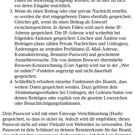
Daten als notwendig festgelegt wurden, so ist dies für dich
vor deren Eingabe ersichtlich.
Wenn du einen Beitrag oder eine private Nachricht erstellst,
so werden die dort eingegebenen Daten ebenfalls gespeichert.
Gleiches gilt, wenn du einen Beitrag als Entwurf
zwischenspeicherst. In diesen Fällen wird auch deine IP-
Adresse gespeichert. Die IP-Adresse wird weiterhin bei
folgenden Aktionen gespeichert: Löschen und Ändern von
Beiträgen (dazu zählen Private Nachrichten und Umfragen),
Änderungen an zentralen Profildaten (E-Mail-Adresse,
Kontoaktivierung, Benutzer-Passwort) und gescheiterte
Anmeldeversuche. Die von deinem Browser übermittelte
Browser-Kennzeichnung (User Agent) wird nur in der „Wer
ist online?“-Funktion angezeigt und nicht dauerhaft
gespeichert.
Schließlich erfordern einzelne Funktionen des Boards, dass
weitere Daten gespeichert werden. Dazu gehören dein
Abstimmungsverhalten bei Umfragen, der Gelesen-Status von
deinen Beiträgen oder explizit von dir gesetzte Lesezeichen
oder Benachrichtigungsfunktionen.
Dein Passwort wird mit einer Einwege-Verschlüsselung (Hash)
gespeichert, so dass es sicher ist. Jedoch wird dir empfohlen, dieses
Passwort nicht auf einer Vielzahl von Webseiten zu verwenden. Das
Passwort ist dein Schlüssel zu deinem Benutzerkonto für das Board,