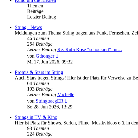
Rund um die Medien
Themen
Beiträge
Letzter Beitrag
String - News
Meldungen zum Thema String tragen aus Funk, Fernsehen, Zeitun
46
Themen
254
Beiträge
Letzter Beitrag
Re: Rubi Rose "schockiert" mi…
Neuester
von
Gthonger
Beitrag
Mi 17. Jun 2026, 09:32
Promis & Stars im String
Auch Stars tragen Strings! Hier ist der Platz für Verweise zu 
64
Themen
193
Beiträge
Letzter Beitrag
Michelle
Neuester
von
StringtraegER
Beitrag
So 28. Jun 2026, 13:29
Strings in TV & Kino
Hier ist Platz für Shows, Serien, Filme, Musikvideos o.ä. in de
93
Themen
224
Beiträge