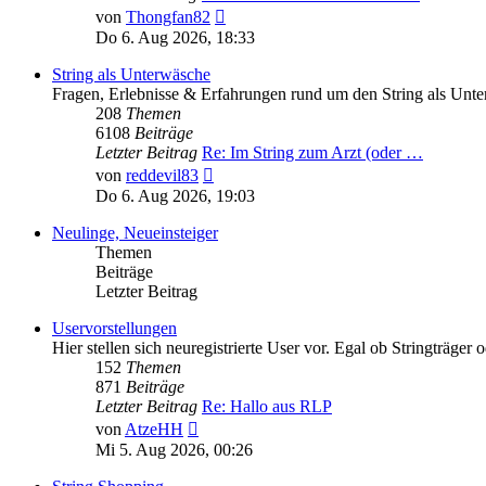
Neuester
von
Thongfan82
Beitrag
Do 6. Aug 2026, 18:33
String als Unterwäsche
Fragen, Erlebnisse & Erfahrungen rund um den String als Unt
208
Themen
6108
Beiträge
Letzter Beitrag
Re: Im String zum Arzt (oder …
Neuester
von
reddevil83
Beitrag
Do 6. Aug 2026, 19:03
Neulinge, Neueinsteiger
Themen
Beiträge
Letzter Beitrag
Uservorstellungen
Hier stellen sich neuregistrierte User vor. Egal ob Stringträger o
152
Themen
871
Beiträge
Letzter Beitrag
Re: Hallo aus RLP
Neuester
von
AtzeHH
Beitrag
Mi 5. Aug 2026, 00:26