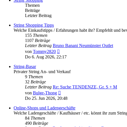
String Shopping
Themen
Beiträge
Letzter Beitrag
String Shopping Tipps
Welche Einkaufstipps / Erfahrungen habt ihr? Empfehlt und bew
155
Themen
1107
Beiträge
Letzter Beitrag
Bruno Banani Neumünster Outlet
Neuester
von
Tommy2820
Beitrag
Do 6. Aug 2026, 22:17
String-Basar
Privater String An- und Verkauf
9
Themen
32
Beiträge
Letzter Beitrag
Re: Suche TENDENZE, Gr. S + M
Neuester
von
Bulge-Thong
Beitrag
Do 25. Jun 2026, 20:48
Online-Shops und Ladengeschäfte
Welche Ladengeschäfte / Kaufhäuser / etc. könnt ihr zum Stri
84
Themen
490
Beiträge