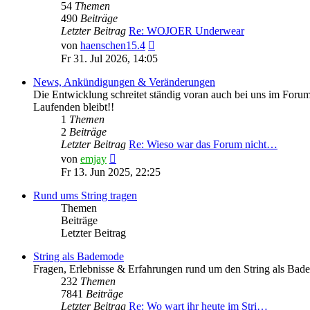
54
Themen
490
Beiträge
Letzter Beitrag
Re: WOJOER Underwear
Neuester
von
haenschen15.4
Beitrag
Fr 31. Jul 2026, 14:05
News, Ankündigungen & Veränderungen
Die Entwicklung schreitet ständig voran auch bei uns im Forum
Laufenden bleibt!!
1
Themen
2
Beiträge
Letzter Beitrag
Re: Wieso war das Forum nicht…
Neuester
von
emjay
Beitrag
Fr 13. Jun 2025, 22:25
Rund ums String tragen
Themen
Beiträge
Letzter Beitrag
String als Bademode
Fragen, Erlebnisse & Erfahrungen rund um den String als Bad
232
Themen
7841
Beiträge
Letzter Beitrag
Re: Wo wart ihr heute im Stri…