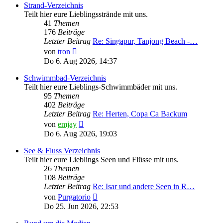
Strand-Verzeichnis
Teilt hier eure Lieblingsstrände mit uns.
41
Themen
176
Beiträge
Letzter Beitrag
Re: Singapur, Tanjong Beach -…
Neuester
von
tron
Beitrag
Do 6. Aug 2026, 14:37
Schwimmbad-Verzeichnis
Teilt hier eure Lieblings-Schwimmbäder mit uns.
95
Themen
402
Beiträge
Letzter Beitrag
Re: Herten, Copa Ca Backum
Neuester
von
emjay
Beitrag
Do 6. Aug 2026, 19:03
See & Fluss Verzeichnis
Teilt hier eure Lieblings Seen und Flüsse mit uns.
26
Themen
108
Beiträge
Letzter Beitrag
Re: Isar und andere Seen in R…
Neuester
von
Purgatorio
Beitrag
Do 25. Jun 2026, 22:53