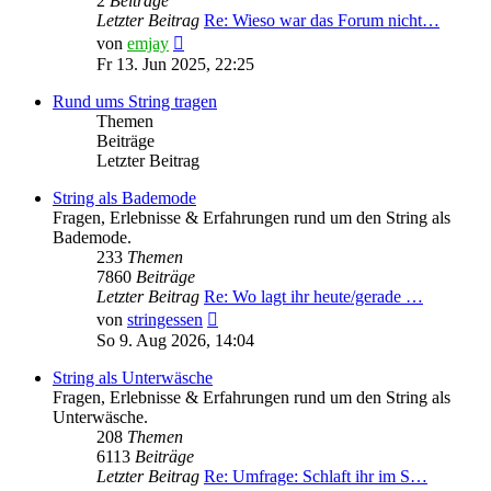
2
Beiträge
Letzter Beitrag
Re: Wieso war das Forum nicht…
Neuester
von
emjay
Beitrag
Fr 13. Jun 2025, 22:25
Rund ums String tragen
Themen
Beiträge
Letzter Beitrag
String als Bademode
Fragen, Erlebnisse & Erfahrungen rund um den String als
Bademode.
233
Themen
7860
Beiträge
Letzter Beitrag
Re: Wo lagt ihr heute/gerade …
Neuester
von
stringessen
Beitrag
So 9. Aug 2026, 14:04
String als Unterwäsche
Fragen, Erlebnisse & Erfahrungen rund um den String als
Unterwäsche.
208
Themen
6113
Beiträge
Letzter Beitrag
Re: Umfrage: Schlaft ihr im S…