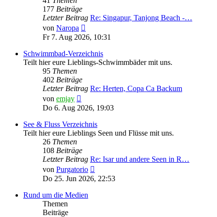
41
Themen
177
Beiträge
Letzter Beitrag
Re: Singapur, Tanjong Beach -…
Neuester
von
Naropa
Beitrag
Fr 7. Aug 2026, 10:31
Schwimmbad-Verzeichnis
Teilt hier eure Lieblings-Schwimmbäder mit uns.
95
Themen
402
Beiträge
Letzter Beitrag
Re: Herten, Copa Ca Backum
Neuester
von
emjay
Beitrag
Do 6. Aug 2026, 19:03
See & Fluss Verzeichnis
Teilt hier eure Lieblings Seen und Flüsse mit uns.
26
Themen
108
Beiträge
Letzter Beitrag
Re: Isar und andere Seen in R…
Neuester
von
Purgatorio
Beitrag
Do 25. Jun 2026, 22:53
Rund um die Medien
Themen
Beiträge