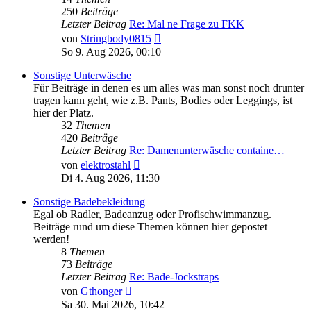
250
Beiträge
Letzter Beitrag
Re: Mal ne Frage zu FKK
Neuester
von
Stringbody0815
Beitrag
So 9. Aug 2026, 00:10
Sonstige Unterwäsche
Für Beiträge in denen es um alles was man sonst noch drunter
tragen kann geht, wie z.B. Pants, Bodies oder Leggings, ist
hier der Platz.
32
Themen
420
Beiträge
Letzter Beitrag
Re: Damenunterwäsche containe…
Neuester
von
elektrostahl
Beitrag
Di 4. Aug 2026, 11:30
Sonstige Badebekleidung
Egal ob Radler, Badeanzug oder Profischwimmanzug.
Beiträge rund um diese Themen können hier gepostet
werden!
8
Themen
73
Beiträge
Letzter Beitrag
Re: Bade-Jockstraps
Neuester
von
Gthonger
Beitrag
Sa 30. Mai 2026, 10:42