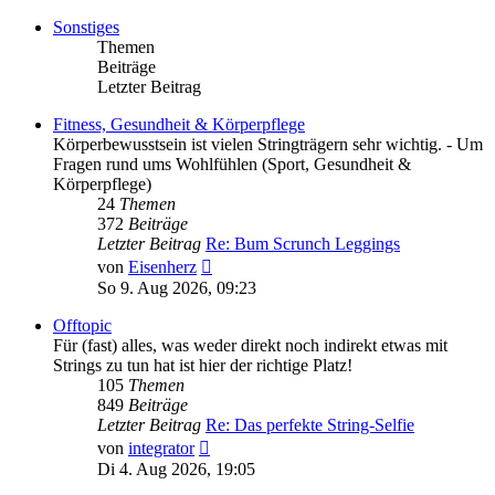
Sonstiges
Themen
Beiträge
Letzter Beitrag
Fitness, Gesundheit & Körperpflege
Körperbewusstsein ist vielen Stringträgern sehr wichtig. - Um
Fragen rund ums Wohlfühlen (Sport, Gesundheit &
Körperpflege)
24
Themen
372
Beiträge
Letzter Beitrag
Re: Bum Scrunch Leggings
Neuester
von
Eisenherz
Beitrag
So 9. Aug 2026, 09:23
Offtopic
Für (fast) alles, was weder direkt noch indirekt etwas mit
Strings zu tun hat ist hier der richtige Platz!
105
Themen
849
Beiträge
Letzter Beitrag
Re: Das perfekte String-Selfie
Neuester
von
integrator
Beitrag
Di 4. Aug 2026, 19:05