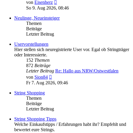
Neuester
von
Eisenherz
Beitrag
So 9. Aug 2026, 08:46
Neulinge, Neueinsteiger
Themen
Beiträge
Letzter Beitrag
Uservorstellungen
Hier stellen sich neuregistrierte User vor. Egal ob Stringträger
oder Interessierte.
152
Themen
872
Beiträge
Letzter Beitrag
Re: Hallo aus NRW/Ostwestfalen
Neuester
von
Sion84
Beitrag
Fr 7. Aug 2026, 09:46
String Shopping
Themen
Beiträge
Letzter Beitrag
String Shopping Tipps
Welche Einkaufstipps / Erfahrungen habt ihr? Empfehlt und
bewertet eure Strings.