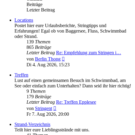
Beiträge
Letzter Beitrag
Locations
Postet hier eure Urlaubsberichte, Stringtipps und
Erfahrungen! Egal ob von Baggersee, Fluss, Schwimmbad
oder Strand.
139
Themen
865
Beiträge
Letzter Beitrag
Re: Empfehlung zum Stringen i…
Neuester
von
Berlin Thong
Beitrag
Di 4. Aug 2026, 15:23
Treffen
Lust auf einen gemeinsamen Besuch im Schwimmbad, am
See oder einfach zum Unterhalten? Dann seid ihr hier richtig!
9
Themen
179
Beiträge
Letzter Beitrag
Re: Treffen Epplesee
Neuester
von
Stringent
Beitrag
Fr 7. Aug 2026, 20:00
Strand-Verzeichnis
Teilt hier eure Lieblingsstrände mit uns.