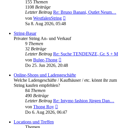
155
Themen
1108
Beiträge
Letzter Beitrag
Re: Bruno Banani, Outlet Neum…
Neuester
von
WestfalenString
Beitrag
Sa 8. Aug 2026, 05:48
String-Basar
Privater String An- und Verkauf
9
Themen
32
Beiträge
Letzter Beitrag
Re: Suche TENDENZE, Gr. S + M
Neuester
von
Bulge-Thong
Beitrag
Do 25. Jun 2026, 20:48
Online-Shops und Ladengeschäfte
Welche Ladengeschäfte / Kaufhäuser / etc. könnt ihr zum
String kaufen empfehlen?
84
Themen
490
Beiträge
Letzter Beitrag
Re: Intymo fashion Jürgen Dan…
Neuester
von
Thong Roy
Beitrag
Do 6. Aug 2026, 06:47
Locations und Treffen
Themen