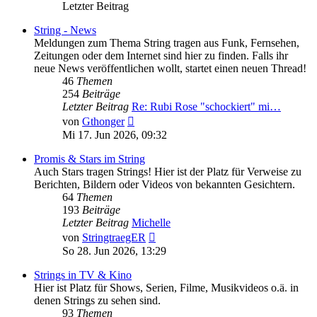
Letzter Beitrag
String - News
Meldungen zum Thema String tragen aus Funk, Fernsehen,
Zeitungen oder dem Internet sind hier zu finden. Falls ihr
neue News veröffentlichen wollt, startet einen neuen Thread!
46
Themen
254
Beiträge
Letzter Beitrag
Re: Rubi Rose "schockiert" mi…
Neuester
von
Gthonger
Beitrag
Mi 17. Jun 2026, 09:32
Promis & Stars im String
Auch Stars tragen Strings! Hier ist der Platz für Verweise zu
Berichten, Bildern oder Videos von bekannten Gesichtern.
64
Themen
193
Beiträge
Letzter Beitrag
Michelle
Neuester
von
StringtraegER
Beitrag
So 28. Jun 2026, 13:29
Strings in TV & Kino
Hier ist Platz für Shows, Serien, Filme, Musikvideos o.ä. in
denen Strings zu sehen sind.
93
Themen