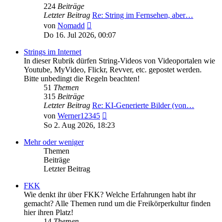
224
Beiträge
Letzter Beitrag
Re: String im Fernsehen, aber…
Neuester
von
Nomadd
Beitrag
Do 16. Jul 2026, 00:07
Strings im Internet
In dieser Rubrik dürfen String-Videos von Videoportalen wie
Youtube, MyVideo, Flickr, Revver, etc. gepostet werden.
Bitte unbedingt die Regeln beachten!
51
Themen
315
Beiträge
Letzter Beitrag
Re: KI-Generierte Bilder (von…
Neuester
von
Werner12345
Beitrag
So 2. Aug 2026, 18:23
Mehr oder weniger
Themen
Beiträge
Letzter Beitrag
FKK
Wie denkt ihr über FKK? Welche Erfahrungen habt ihr
gemacht? Alle Themen rund um die Freikörperkultur finden
hier ihren Platz!
14
Themen