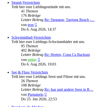
Strand-Verzeichnis
Teilt hier eure Lieblingsstrände mit uns.
41
Themen
176
Beiträge
Letzter Beitrag
Re: Singapur, Tanjong Beach -…
Neuester
von
tron
Beitrag
Do 6. Aug 2026, 14:37
Schwimmbad-Verzeichnis
Teilt hier eure Lieblings-Schwimmbäder mit uns.
95
Themen
402
Beiträge
Letzter Beitrag
Re: Herten, Copa Ca Backum
Neuester
von
emjay
Beitrag
Do 6. Aug 2026, 19:03
See & Fluss Verzeichnis
Teilt hier eure Lieblings Seen und Flüsse mit uns.
26
Themen
108
Beiträge
Letzter Beitrag
Re: Isar und andere Seen in R…
Neuester
von
Purgatorio
Beitrag
Do 25. Jun 2026, 22:53