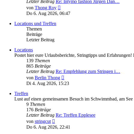
Letzter Beitrag
Re: Intymo fashion Jürgen Dan…
Neuester
von
Thong Roy
Beitrag
Do 6. Aug 2026, 06:47
Locations und Treffen
Themen
Beiträge
Letzter Beitrag
Locations
Postet hier eure Urlaubsberichte, Stringtipps und Erfahrunge
139
Themen
865
Beiträge
Letzter Beitrag
Re: Empfehlung zum Stringen i…
Neuester
von
Berlin Thong
Beitrag
Di 4. Aug 2026, 15:23
Treffen
Lust auf einen gemeinsamen Besuch im Schwimmbad, am See ode
9
Themen
176
Beiträge
Letzter Beitrag
Re: Treffen Epplesee
Neuester
von
stringcut
Beitrag
Do 6. Aug 2026, 22:41