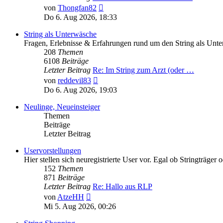
Neuester
von
Thongfan82
Beitrag
Do 6. Aug 2026, 18:33
String als Unterwäsche
Fragen, Erlebnisse & Erfahrungen rund um den String als Unt
208
Themen
6108
Beiträge
Letzter Beitrag
Re: Im String zum Arzt (oder …
Neuester
von
reddevil83
Beitrag
Do 6. Aug 2026, 19:03
Neulinge, Neueinsteiger
Themen
Beiträge
Letzter Beitrag
Uservorstellungen
Hier stellen sich neuregistrierte User vor. Egal ob Stringträger o
152
Themen
871
Beiträge
Letzter Beitrag
Re: Hallo aus RLP
Neuester
von
AtzeHH
Beitrag
Mi 5. Aug 2026, 00:26