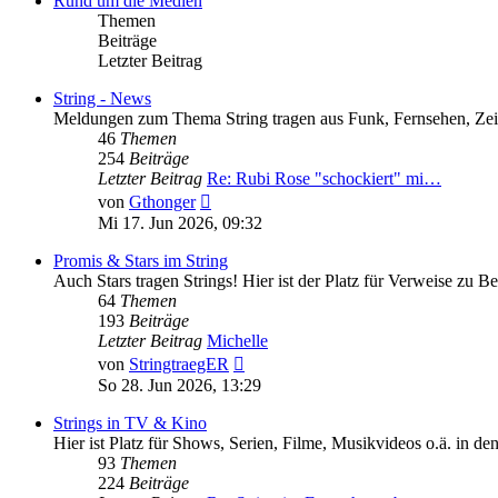
Rund um die Medien
Themen
Beiträge
Letzter Beitrag
String - News
Meldungen zum Thema String tragen aus Funk, Fernsehen, Zeitun
46
Themen
254
Beiträge
Letzter Beitrag
Re: Rubi Rose "schockiert" mi…
Neuester
von
Gthonger
Beitrag
Mi 17. Jun 2026, 09:32
Promis & Stars im String
Auch Stars tragen Strings! Hier ist der Platz für Verweise zu 
64
Themen
193
Beiträge
Letzter Beitrag
Michelle
Neuester
von
StringtraegER
Beitrag
So 28. Jun 2026, 13:29
Strings in TV & Kino
Hier ist Platz für Shows, Serien, Filme, Musikvideos o.ä. in de
93
Themen
224
Beiträge