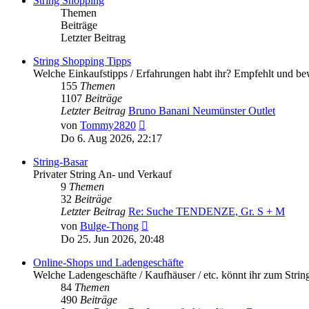
String Shopping
Themen
Beiträge
Letzter Beitrag
String Shopping Tipps
Welche Einkaufstipps / Erfahrungen habt ihr? Empfehlt und bew
155
Themen
1107
Beiträge
Letzter Beitrag
Bruno Banani Neumünster Outlet
Neuester
von
Tommy2820
Beitrag
Do 6. Aug 2026, 22:17
String-Basar
Privater String An- und Verkauf
9
Themen
32
Beiträge
Letzter Beitrag
Re: Suche TENDENZE, Gr. S + M
Neuester
von
Bulge-Thong
Beitrag
Do 25. Jun 2026, 20:48
Online-Shops und Ladengeschäfte
Welche Ladengeschäfte / Kaufhäuser / etc. könnt ihr zum Stri
84
Themen
490
Beiträge