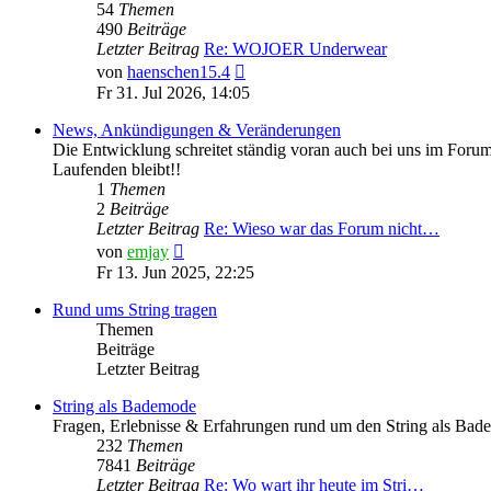
54
Themen
490
Beiträge
Letzter Beitrag
Re: WOJOER Underwear
Neuester
von
haenschen15.4
Beitrag
Fr 31. Jul 2026, 14:05
News, Ankündigungen & Veränderungen
Die Entwicklung schreitet ständig voran auch bei uns im Forum
Laufenden bleibt!!
1
Themen
2
Beiträge
Letzter Beitrag
Re: Wieso war das Forum nicht…
Neuester
von
emjay
Beitrag
Fr 13. Jun 2025, 22:25
Rund ums String tragen
Themen
Beiträge
Letzter Beitrag
String als Bademode
Fragen, Erlebnisse & Erfahrungen rund um den String als Bad
232
Themen
7841
Beiträge
Letzter Beitrag
Re: Wo wart ihr heute im Stri…